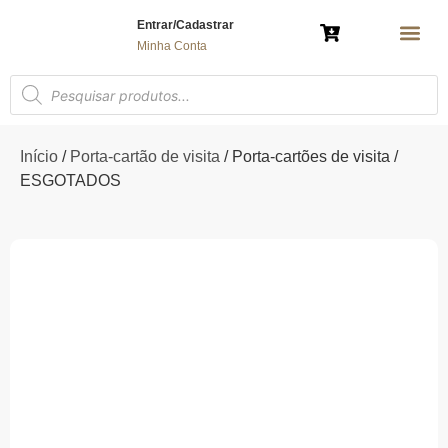
Entrar/Cadastrar
Minha Conta
AMULETO 
ÁRVORE DA VIDA
BRINCO E COL
ESPÍRITO SAN
MANDALA G
MANDALA DE MESA
MANDALA DE P
MARCADOR DE
NOSSA SENHOR
PORTA-
POLÍTICA 
Início
/
Porta-cartão de visita
/ Porta-cartões de visita /
ESGOTADOS