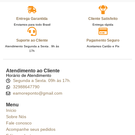
Entrega Garantida
Cliente Satisfeito
Enviamos para todo Brasil
Entrega rápida
Suporte ao Cliente
Pagamento Seguro
Atendimento Segunda a Sexta . 9h às
Aceitamos Cartão e Pix
17h
Atendimento ao Cliente
Horário de Atendimento
Segunda a Sexta. 09h às 17h.
32988647790
eamoreponto@gmail.com
Menu
Início
Sobre Nós
Fale conosco
Acompanhe seus pedidos