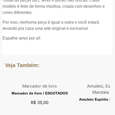
Todas as peças da É amor e ponto! são únicas. Cada
modelo é feito de forma intuitiva, criada com desenhos e
cores diferentes.
Por isso, nenhuma peça é igual a outra e você estará
levando pra casa uma arte original e exclusiva!
Espalhe amor por aí!
Veja Também:
Marcador de livro
Amuleto
,
Espí
Mandala de
Marcador de livro / ESGOTADOS
Amuleto Espírito S
R$
35,00