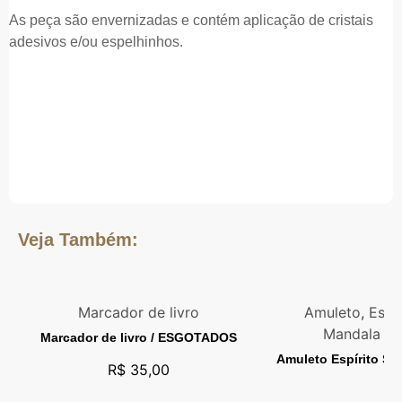
As peça são envernizadas e contém aplicação de cristais
adesivos e/ou espelhinhos.
Veja Também:
Marcador de livro
Amuleto
,
Espí
Mandala de
Marcador de livro / ESGOTADOS
Amuleto Espírito S
R$
35,00