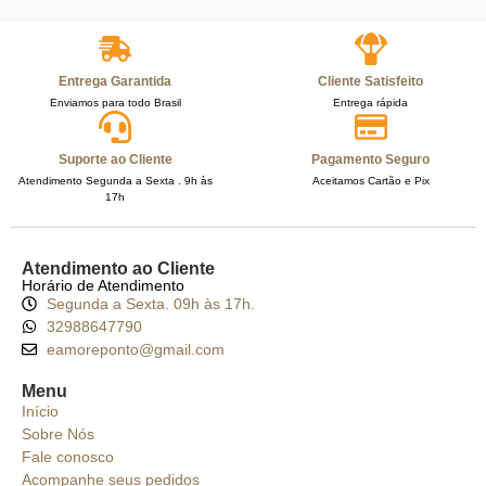
Entrega Garantida
Cliente Satisfeito
Enviamos para todo Brasil
Entrega rápida
Suporte ao Cliente
Pagamento Seguro
Atendimento Segunda a Sexta . 9h às
Aceitamos Cartão e Pix
17h
Atendimento ao Cliente
Horário de Atendimento
Segunda a Sexta. 09h às 17h.
32988647790
eamoreponto@gmail.com
Menu
Início
Sobre Nós
Fale conosco
Acompanhe seus pedidos