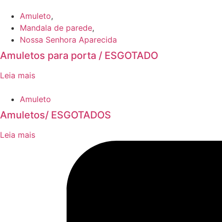
Amuleto
,
Mandala de parede
,
Nossa Senhora Aparecida
Amuletos para porta / ESGOTADO
Leia mais
Amuleto
Amuletos/ ESGOTADOS
Leia mais