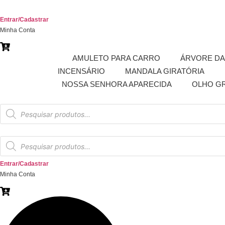
Ir
para
Entrar/Cadastrar
o
Minha Conta
conteúdo
AMULETO
AMULETO PARA CARRO
ÁRVORE DA
INCENSÁRIO
MANDALA GIRATÓRIA
NOSSA SENHORA APARECIDA
OLHO G
Pesquisar
produtos
Pesquisar
produtos
Entrar/Cadastrar
Minha Conta