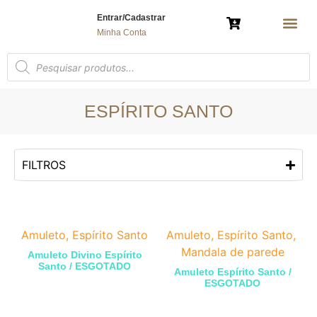
Entrar/Cadastrar
Minha Conta
AMULETO 
ÁRVORE DA VIDA
BRINCO E COL
ESPÍRITO SAN
MANDALA G
MANDALA DE MESA
MANDALA DE P
MARCADOR DE
NOSSA SENHOR
PORTA-
POLÍTICA 
ESPÍRITO SANTO
FILTROS
Amuleto
,
Espírito Santo
Amuleto
,
Espírito Santo
,
Mandala de parede
Amuleto Divino Espírito
Santo / ESGOTADO
Amuleto Espírito Santo /
ESGOTADO