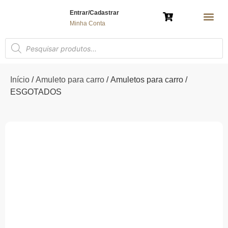
Entrar/Cadastrar
Minha Conta
AMULETO 
ÁRVORE DA VIDA
BRINCO E COL
ESPÍRITO SAN
MANDALA G
MANDALA DE MESA
MANDALA DE P
MARCADOR DE
NOSSA SENHOR
PORTA-
POLÍTICA 
Início
/
Amuleto para carro
/ Amuletos para carro /
ESGOTADOS