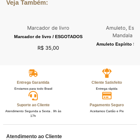
Veja Também:
Marcador de livro
Amuleto
,
Espí
Mandala de
Marcador de livro / ESGOTADOS
Amuleto Espírito S
R$
35,00
Entrega Garantida
Cliente Satisfeito
Enviamos para todo Brasil
Entrega rápida
Suporte ao Cliente
Pagamento Seguro
Atendimento Segunda a Sexta . 9h às
Aceitamos Cartão e Pix
17h
Atendimento ao Cliente