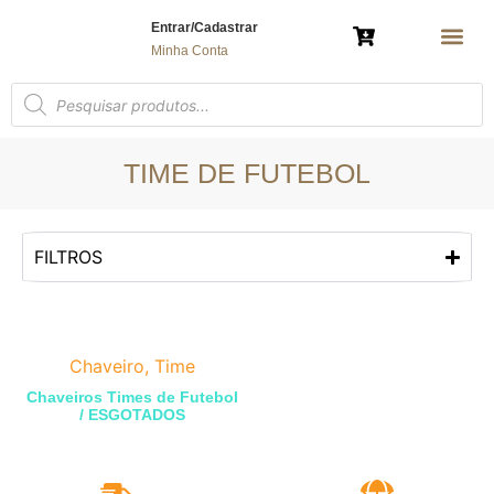
Entrar/Cadastrar
Minha Conta
AMULETO 
ÁRVORE DA VIDA
BRINCO E COL
ESPÍRITO SAN
MANDALA G
MANDALA DE MESA
MANDALA DE P
MARCADOR DE
NOSSA SENHOR
PORTA-
POLÍTICA 
TIME DE FUTEBOL
FILTROS
Chaveiro
,
Time
Chaveiros Times de Futebol
/ ESGOTADOS