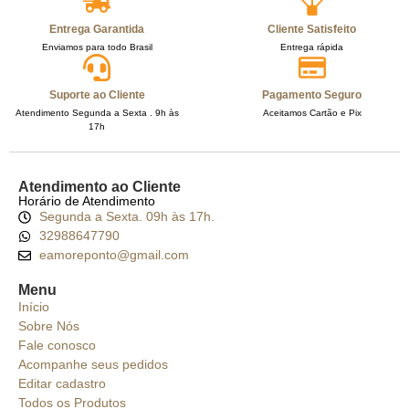
Entrega Garantida
Cliente Satisfeito
Enviamos para todo Brasil
Entrega rápida
Suporte ao Cliente
Pagamento Seguro
Atendimento Segunda a Sexta . 9h às
Aceitamos Cartão e Pix
17h
Atendimento ao Cliente
Horário de Atendimento
Segunda a Sexta. 09h às 17h.
32988647790
eamoreponto@gmail.com
Menu
Início
Sobre Nós
Fale conosco
Acompanhe seus pedidos
Editar cadastro
Todos os Produtos