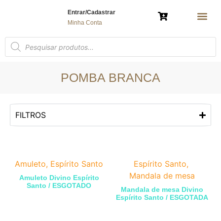
Entrar/Cadastrar
Minha Conta
AMULETO 
ÁRVORE DA VIDA
BRINCO E COL
ESPÍRITO SAN
MANDALA G
MANDALA DE MESA
MANDALA DE P
MARCADOR DE
NOSSA SENHOR
PORTA-
POLÍTICA 
POMBA BRANCA
FILTROS
Amuleto
,
Espírito Santo
Espírito Santo
,
Mandala de mesa
Amuleto Divino Espírito
Santo / ESGOTADO
Mandala de mesa Divino
Espírito Santo / ESGOTADA