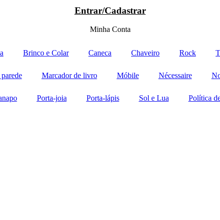
Entrar/Cadastrar
Minha Conta
a
Brinco e Colar
Caneca
Chaveiro
Rock
T
 parede
Marcador de livro
Móbile
Nécessaire
No
anapo
Porta-joia
Porta-lápis
Sol e Lua
Política 