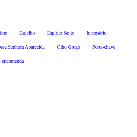
ime
Espelho
Espírito Santo
Incensário
ssa Senhora Aparecida
Olho Grego
Porta-chave
de encomenda