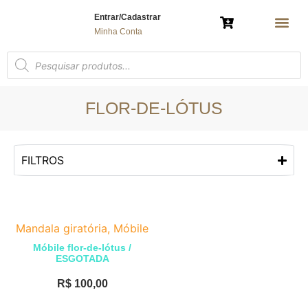
Entrar/Cadastrar
Minha Conta
AMULETO 
ÁRVORE DA VIDA
BRINCO E COL
ESPÍRITO SAN
MANDALA G
MANDALA DE MESA
MANDALA DE P
MARCADOR DE
NOSSA SENHOR
PORTA-
POLÍTICA 
FLOR-DE-LÓTUS
FILTROS
Mandala giratória
,
Móbile
Móbile flor-de-lótus /
ESGOTADA
R$
100,00