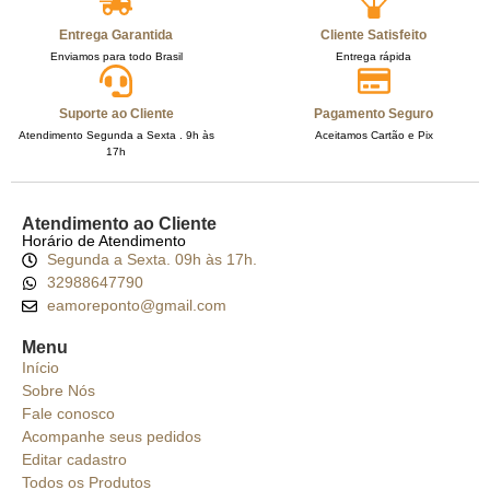
Entrega Garantida
Cliente Satisfeito
Enviamos para todo Brasil
Entrega rápida
Suporte ao Cliente
Pagamento Seguro
Atendimento Segunda a Sexta . 9h às
Aceitamos Cartão e Pix
17h
Atendimento ao Cliente
Horário de Atendimento
Segunda a Sexta. 09h às 17h.
32988647790
eamoreponto@gmail.com
Menu
Início
Sobre Nós
Fale conosco
Acompanhe seus pedidos
Editar cadastro
Todos os Produtos